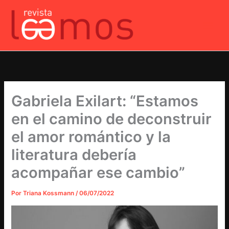
Ir
al
contenido
Gabriela Exilart: “Estamos
en el camino de deconstruir
el amor romántico y la
literatura debería
acompañar ese cambio”
Por
Triana Kossmann
/
06/07/2022