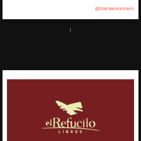
@trianakossmann
PREVIOUS
NEXT