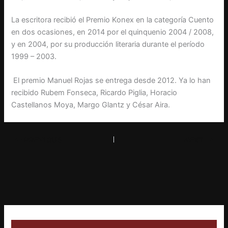
La escritora recibió el Premio Konex en la categoría Cuento
en dos ocasiones, en 2014 por el quinquenio 2004 / 2008,
y en 2004, por su producción literaria durante el período
1999 – 2003.
El premio Manuel Rojas se entrega desde 2012. Ya lo han
recibido Rubem Fonseca, Ricardo Piglia, Horacio
Castellanos Moya, Margo Glantz y César Aira.
PREVIOUS
NEXT