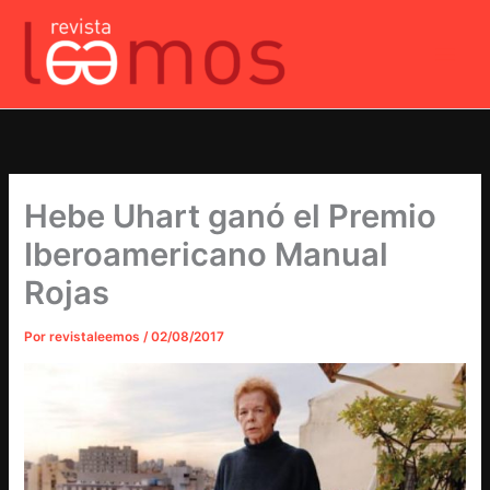
Ir
al
contenido
Hebe Uhart ganó el Premio
Iberoamericano Manual
Rojas
Por
revistaleemos
/
02/08/2017