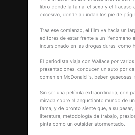
libro donde la fama, el sexo y el fracaso 
excesivo, donde abundan los pie de pági
Tras ese comienzo, el film va hacia un la
editores de estar frente a un “fenómeno e
incursionado en las drogas duras, como he
El periodista viaja con Wallace por varios
presentaciones, conducen un auto por car
comen en McDonald`s, beben gaseosas, f
Sin ser una película extraordinaria, con 
mirada sobre el angustiante mundo de un 
fama, y de pronto siente que, a su pesar,
literatura, metodología de trabajo, presi
pinta como un outsider atormentado.