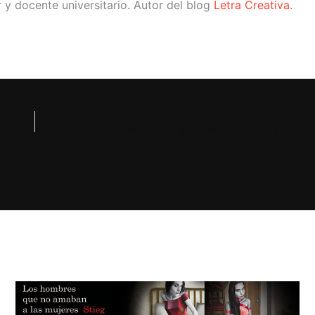
or y docente universitario. Autor del blog
Letra Creativa.
NEXT
Cecilia Romana y una historia de amor, heroísmo