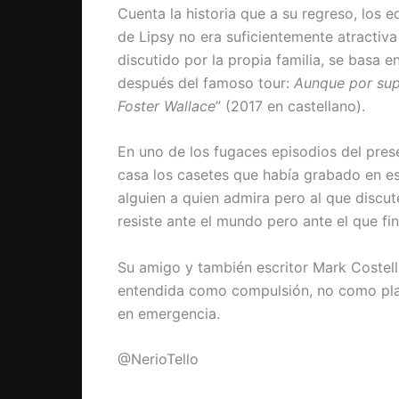
Cuenta la historia que a su regreso, los 
de Lipsy no era suficientemente atractiva 
discutido por la propia familia, se basa e
después del famoso tour:
Aunque por sup
Foster Wallace
” (2017 en castellano)
.
En uno de los fugaces episodios del prese
casa los casetes que había grabado en es
alguien a quien admira pero al que discute
resiste ante el mundo pero ante el que fi
Su amigo y también escritor Mark Costello
entendida como compulsión, no como placer
en emergencia.
@NerioTello