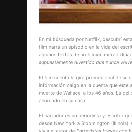
En mi búsqueda por Netflix, descubrí es
film narra un episodio en la vida del escr
algunos textos de no ficción extraordinar
supuestamente divertido que nunca volve
El film cuenta la gira promocional de su
información caigo en la cuenta que este 
muerte de Wallace, a los 46 años. La pelí
ahorcado en su casa.
El narrador es un periodista y escritor q
desde New York a Bloomington (Illinois), u
vivía el autor de
Entrevistas breves con h