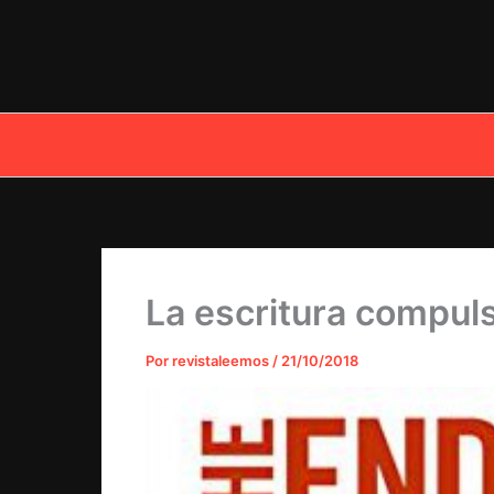
Ir
al
contenido
La escritura compuls
Por
revistaleemos
/
21/10/2018