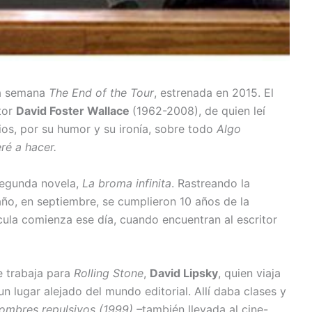
ta semana
The End of the Tour
, estrenada en 2015. El
itor
David Foster Wallace
(1962-2008), de quien leí
ios, por su humor y su ironía, sobre todo
Algo
ré a hacer.
 segunda novela,
La broma infinita
. Rastreando la
año, en septiembre, se cumplieron 10 años de la
cula comienza ese día, cuando encuentran al escritor
ue trabaja para
Rolling Stone
,
David Lipsky
, quien viaja
n lugar alejado del mundo editorial. Allí daba clases y
ombres repulsivos (1999) –
también llevada al cine-,