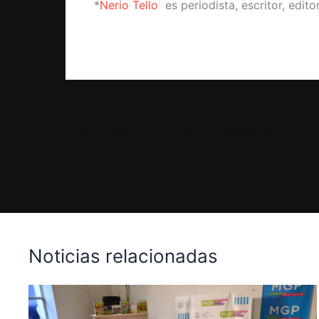
*
Nerio Tello
es periodista, escritor, edit
PREVIOUS
Julián López en la Feria: “’La ilusión de los mamíferos’ es un texto pensado para susurrarle al oído a quienes lo lean”
Noticias relacionadas