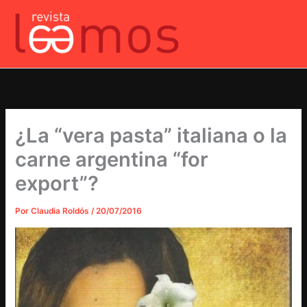
Ir
al
contenido
¿La “vera pasta” italiana o la
carne argentina “for
export”?
Por
Claudia Roldós
/
20/07/2016