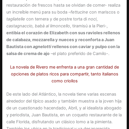
restauración de frescos hasta se olvidan de comer- realiza
un increíble menú para su boda –
fettucine
con mariscos o
tagliatelle
con ternera y de postre torta di
noci
,
castagnaccio, babà al limoncello
, tiramisú a la Pieri-,
entibia el corazón de Elizabeth con sus ravioles rellenos
de calabaza, mozzarella y nueces y reconforta a Juan
Bautista con
agnelotti
rellenos con caviar y pulpo con la
salsa de crema de ajo
–el plato preferido de Camilo-.
La novela de Rivero me enfrenta a una gran cantidad de
opciones de platos ricos para compartir, tanto italianos
como criollos
De este lado del Atlántico, la novela tiene varias escenas
alrededor del típico asado y también muestra a la joven hija
de un cuestionado hacendado, Abril, y al idealista abogado
y periodista, Juan Bautista, en un coqueto restaurante de la
calle Florida, disfrutando un clásico lomo a la pimienta.
También los ubica en la tradicional y ya desaparecida