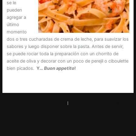
se le
pueden
agregar a
último
momento
dos o tres cucharadas de crema de leche, para suavizar los
sabores y luego disponer sobre la pasta. Antes de servir,
se puede rociar toda la preparación con un chorrito de
aceite de oliva y decorar con un poco de perejil o ciboulette
bien picados.
Y…
Buon appetito
!
PREVIOUS
NEXT