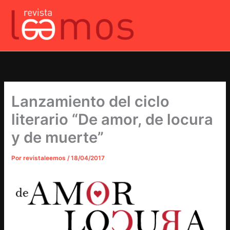
Ir
al
contenido
Lanzamiento del ciclo
literario “De amor, de locura
y de muerte”
Por
revistaleemos
/
18/04/2017