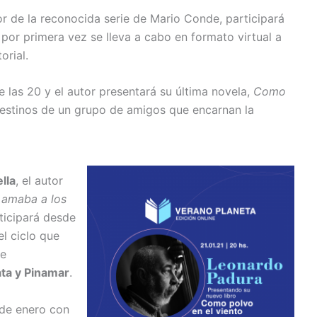
or de la reconocida serie de Mario Conde, participará
por primera vez se lleva a cabo en formato virtual a
orial.
de las 20 y el autor presentará su última novela,
Como
destinos de un grupo de amigos que encarnan la
lla
, el autor
 amaba a los
rticipará desde
el ciclo que
ue
ata y Pinamar
.
 de enero con