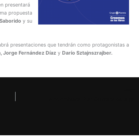
en presentará
tima propuesta
Saborido
y su
habrá presentaciones que tendrán como protagonistas a
a, Jorge Fernández Díaz
y
Darío Sztajnszrajber.
NEXT
La colombiana Pilar Quintana es la ganadora del Premio Alfaguara de Novela 2021