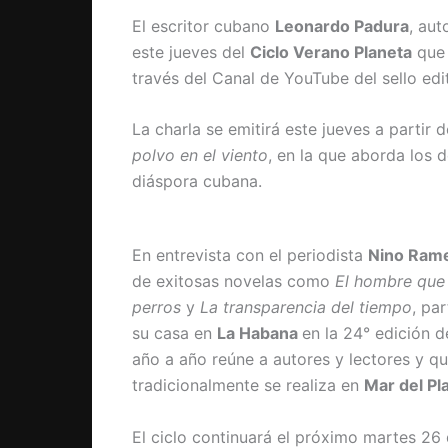
El escritor cubano
Leonardo Padura
, aut
este jueves del
Ciclo Verano Planeta
que 
través del Canal de YouTube del sello edit
La charla se emitirá este jueves a partir 
polvo en el viento
, en la que aborda los 
diáspora cubana.
En entrevista con el periodista
Nino Rame
de exitosas novelas como
El hombre que
perros
y
La transparencia del tiempo
, pa
su casa en
La Habana
en la 24° edición d
año a año reúne a autores y lectores y q
tradicionalmente se realiza en
Mar del Pl
El ciclo continuará el próximo martes 26