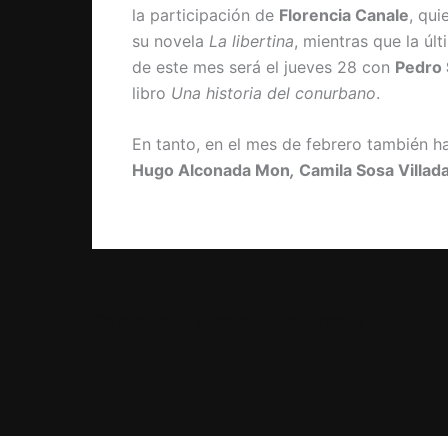
la participación de
Florencia Canale
, qui
su novela
La libertina
, mientras que la úl
de este mes será el jueves 28 con
Pedro 
libro
Una historia del conurbano
.
En tanto, en el mes de febrero también 
Hugo Alconada Mon
,
Camila Sosa Villad
PREVIOUS
Se publica el poemario Luciérnagas caídas de Sofía Meraki