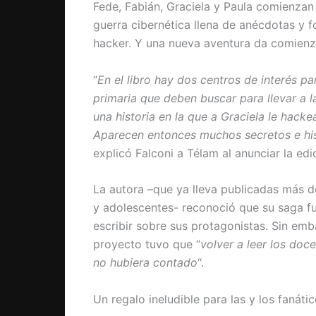
Fede, Fabián, Graciela y Paula comienzan
guerra cibernética llena de anécdotas y f
hacker. Y una nueva aventura da comienz
“
En el libro hay dos centros de interés pa
primaria que deben buscar para llevar a l
una historia en la que a Graciela le hack
Aparecen entonces muchos secretos e his
explicó Falconi a Télam al anunciar la edi
La autora –que ya lleva publicadas más d
y adolescentes- reconoció que su saga fu
escribir sobre sus protagonistas. Sin em
proyecto tuvo que “
volver a leer los doc
no hubiera contado
“.
Un regalo ineludible para las y los faná