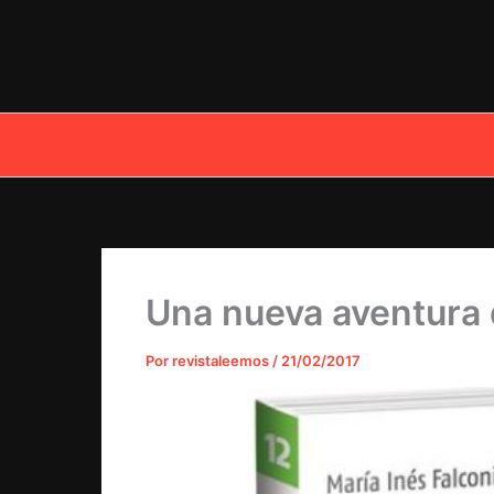
Ir
al
contenido
Una nueva aventura 
Por
revistaleemos
/
21/02/2017