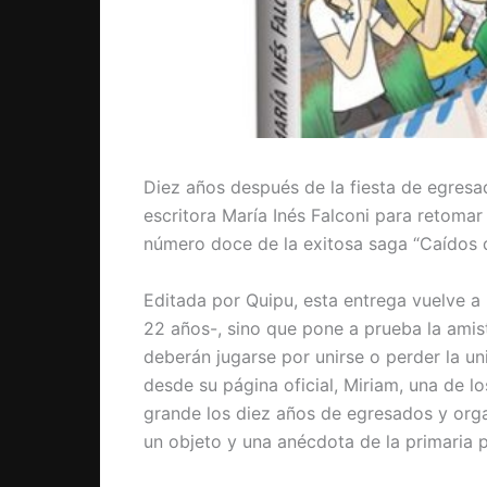
Diez años después de la fiesta de egresad
escritora María Inés Falconi para retomar 
número doce de la exitosa saga “Caídos 
Editada por Quipu, esta entrega vuelve a 
22 años-, sino que pone a prueba la amis
deberán jugarse por unirse o perder la un
desde su página oficial, Miriam, una de lo
grande los diez años de egresados y organ
un objeto y una anécdota de la primaria 