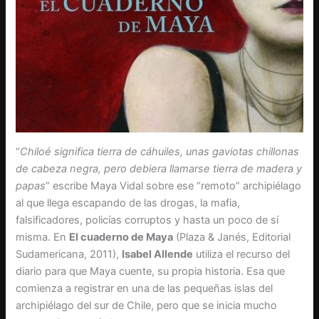
“
Chiloé significa tierra de cáhuiles, unas gaviotas chillonas
de cabeza negra, pero debiera llamarse tierra de madera y
papas
” escribe Maya Vidal sobre ese “remoto” archipiélago
al que llega escapando de las drogas, la mafia,
falsificadores, policías corruptos y hasta un poco de sí
misma. En
El cuaderno de Maya
(Plaza & Janés, Editorial
Sudamericana, 2011),
Isabel Allende
utiliza el recurso del
diario para que Maya cuente, su propia historia. Esa que
comienza a registrar en una de las pequeñas islas del
archipiélago del sur de Chile, pero que se inicia mucho