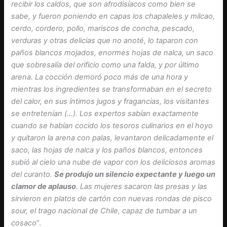
recibir los caldos, que son afrodisíacos como bien se
sabe, y fueron poniendo en capas los chapaleles y milcao,
cerdo, cordero, pollo, mariscos de concha, pescado,
verduras y otras delicias que no anoté, lo taparon con
paños blancos mojados, enormes hojas de nalca, un saco
que sobresalía del orificio como una falda, y por último
arena. La cocción demoró poco más de una hora y
mientras los ingredientes se transformaban en el secreto
del calor, en sus íntimos jugos y fragancias, los visitantes
se entretenían (…). Los expertos sabían exactamente
cuando se habían cocido los tesoros culinarios en el hoyo
y quitaron la arena con palas, levantaron delicadamente el
saco, las hojas de nalca y los paños blancos, entonces
subió al cielo una nube de vapor con los deliciosos aromas
del curanto.
Se produjo un silencio expectante y luego un
clamor de aplauso
. Las mujeres sacaron las presas y las
sirvieron en platos de cartón con nuevas rondas de pisco
sour, el trago nacional de Chile, capaz de tumbar a un
cosaco
”.