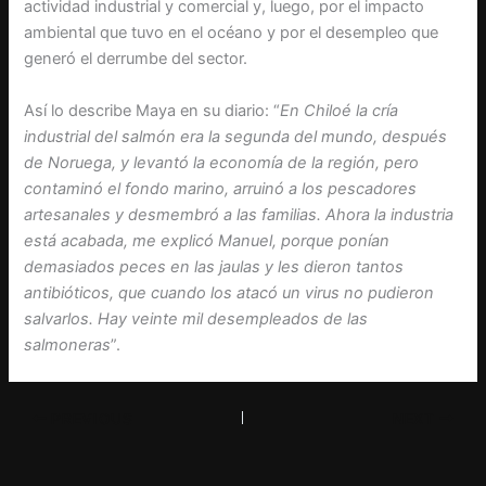
actividad industrial y comercial y, luego, por el impacto
ambiental que tuvo en el océano y por el desempleo que
generó el derrumbe del sector.
Así lo describe Maya en su diario: “
En Chiloé la cría
industrial del salmón era la segunda del mundo, después
de Noruega, y levantó la economía de la región, pero
contaminó el fondo marino, arruinó a los pescadores
artesanales y desmembró a las familias. Ahora la industria
está acabada, me explicó Manuel, porque ponían
demasiados peces en las jaulas y les dieron tantos
antibióticos, que cuando los atacó un virus no pudieron
salvarlos. Hay veinte mil desempleados de las
salmoneras
”.
PREVIOUS
NEXT