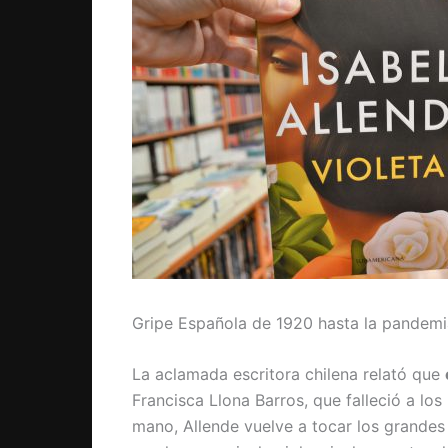
Gripe Española de 1920 hasta la pandem
La aclamada escritora chilena relató que
Francisca Llona Barros, que falleció a lo
mano, Allende vuelve a tocar los grandes