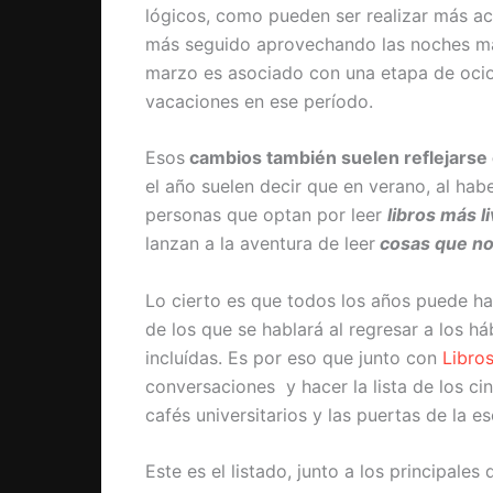
lógicos, como pueden ser realizar más acti
más seguido aprovechando las noches más
marzo es asociado con una etapa de ocio y
vacaciones en ese período.
Esos
cambios también suelen reflejarse e
el año suelen decir que en verano, al hab
personas que optan por leer
libros más l
lanzan a la aventura de leer
cosas que no
Lo cierto es que todos los años puede ha
de los que se hablará al regresar a los há
incluídas. Es por eso que junto con
Libro
conversaciones y hacer la lista de los cinc
cafés universitarios y las puertas de la e
Este es el listado, junto a los principale