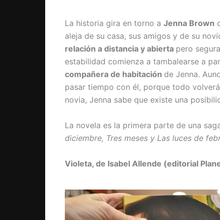
La historia gira en torno a
Jenna Brown
d
aleja de su casa, sus amigos y de su novi
relación a distancia y abierta
pero segura
estabilidad comienza a tambalearse a par
compañera de habitación
de Jenna. Aunq
pasar tiempo con él, porque todo volverá
novia, Jenna sabe que existe una posibili
La novela es la primera parte de una sa
diciembre, Tres meses y Las luces de feb
Violeta, de Isabel Allende (editorial Plan