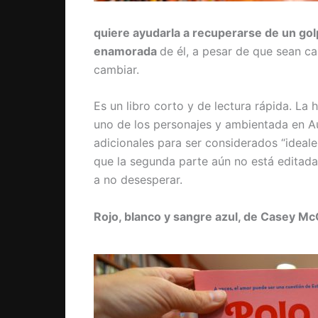
quiere ayudarla a recuperarse de un gol
enamorada
de él, a pesar de que sean ca
cambiar.
Es un libro corto y de lectura rápida. La 
uno de los personajes y ambientada en Au
adicionales para ser considerados “ideales
que la segunda parte aún no está editada
a no desesperar.
Rojo, blanco y sangre azul, de Casey McQ