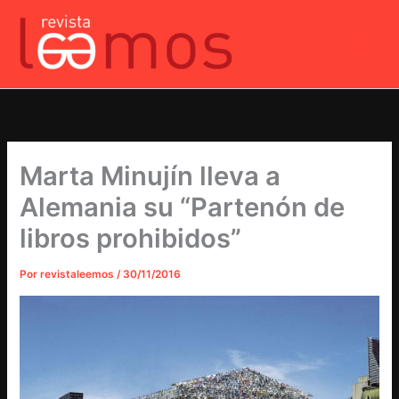
Ir
al
contenido
Marta Minujín lleva a
Alemania su “Partenón de
libros prohibidos”
Por
revistaleemos
/
30/11/2016