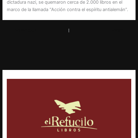
dictadura nazi, se quemaron cerca de 2.000 libros en el
marco de la llamada “Acción contra el espíritu antialemán”.
PREVIOUS
NEXT