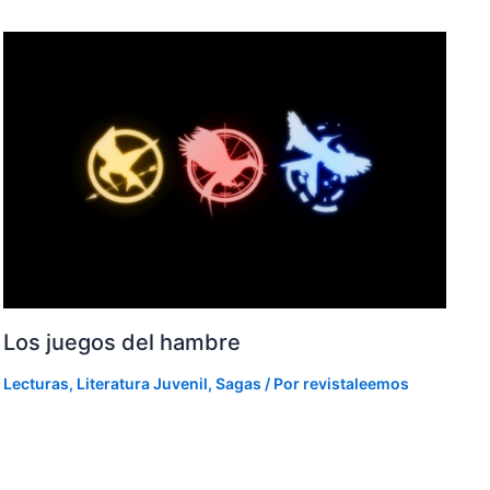
Los juegos del hambre
Lecturas
,
Literatura Juvenil
,
Sagas
/ Por
revistaleemos