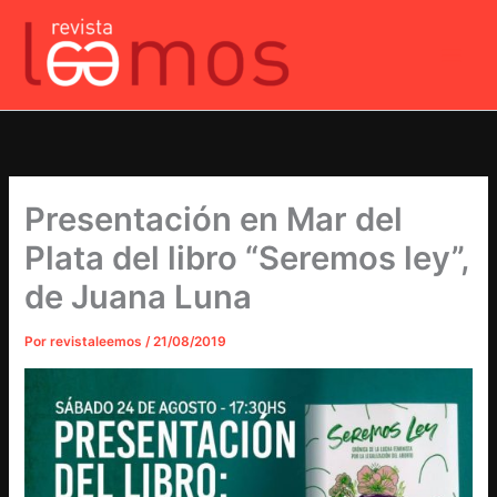
Ir
al
contenido
Presentación en Mar del
Plata del libro “Seremos ley”,
de Juana Luna
Por
revistaleemos
/
21/08/2019