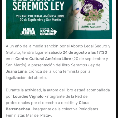
A un año de la media sanción por el Aborto Legal Seguro y
Gratuito, tendrá lugar el
sábado 24 de agosto a las 17:30
en el
Centro Cultural América Libre
(20 de septiembre y
San Martín) la presentación del libro
Seremos Ley
de
Juana Luna
, crónica de la lucha feminista por la
legalización del aborto.
Durante la actividad, la autora del libro estará acompañada
por
Lourdes Vignolo
-integrante de la Red de
profesionales por el derecho a decidir- y
Clara
Barrenechea
-integrante de la colectiva Periodistas
Feministas Mar del Plata-.