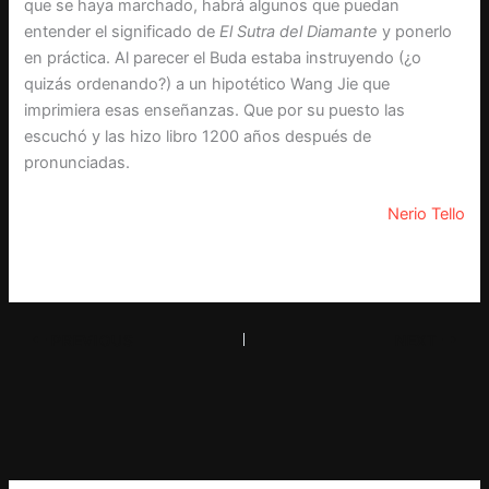
que se haya marchado, habrá algunos que puedan
entender el significado de
El Sutra del Diamante
y ponerlo
en práctica. Al parecer el Buda estaba instruyendo (¿o
quizás ordenando?) a un hipotético Wang Jie que
imprimiera esas enseñanzas. Que por su puesto las
escuchó y las hizo libro 1200 años después de
pronunciadas.
Nerio Tello
PREVIOUS
NEXT