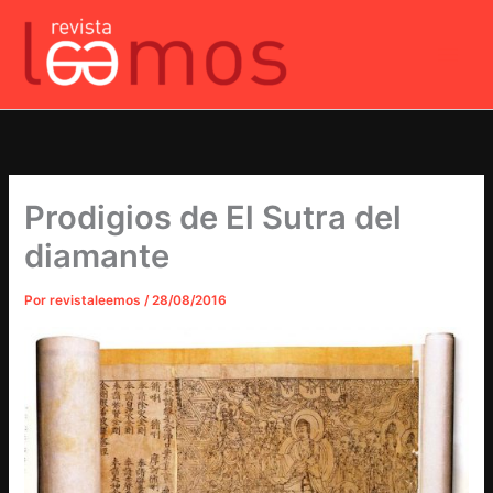
Ir
al
contenido
Prodigios de El Sutra del
diamante
Por
revistaleemos
/
28/08/2016