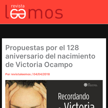
Ir
al
contenido
Propuestas por el 128
aniversario del nacimiento
de Victoria Ocampo
Por
revistaleemos
/
04/04/2018