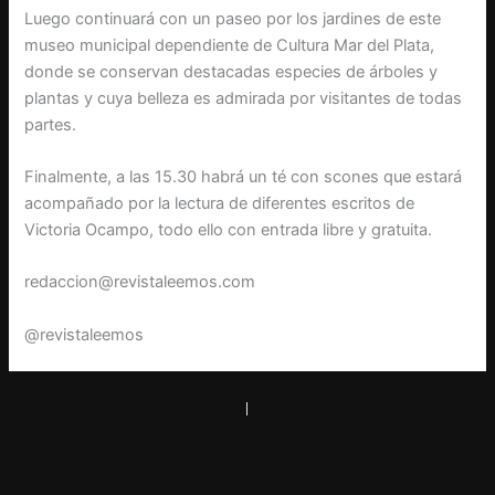
Luego continuará con un paseo por los jardines de este
museo municipal dependiente de Cultura Mar del Plata,
donde se conservan destacadas especies de árboles y
plantas y cuya belleza es admirada por visitantes de todas
partes.
Finalmente, a las 15.30 habrá un té con scones que estará
acompañado por la lectura de diferentes escritos de
Victoria Ocampo, todo ello con entrada libre y gratuita.
redaccion@revistaleemos.com
@revistaleemos
PREVIOUS
NEXT