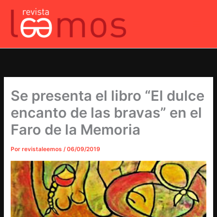
Ir
al
contenido
Se presenta el libro “El dulce
encanto de las bravas” en el
Faro de la Memoria
Por
revistaleemos
/
06/09/2019