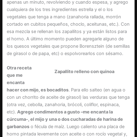
apenas un minuto, revolviendo y cuando espesa, y agrego
cualquiera de los tres ingredientes estrella y el o los
vegetales que tenga a mano (zanahoria rallada, morrón
cortado en cubitos pequeños, choclo, aceitunas, etc.). Con
esa mezcla se rellenan los zapallitos y ya están listos para
el horno. A último momento pueden agregarle alguno de
los quesos vegetales que propone Borensztein (de semillas
de girasol o de papa, etc) o espolvorearlos con sésamo.
Otra receta
Zapallito relleno con quinoa
que me
encanta
hacer con mijo, es bocaditos
. Para ello salteo (en agua o
con un chorrito de aceite de girasol) las verduras que tenga
(otra vez, cebolla, zanahoria, brócoli, coliflor, espinaca,
etc).
Agrego condimentos a gusto –me encanta la
cúrcuma-, el mijo y una o dos cucharadas de harina de
garbanzos
o fécula de maíz. Luego caliento una placa de
horno pintada levemente con aceite o con rocío vegetal y,