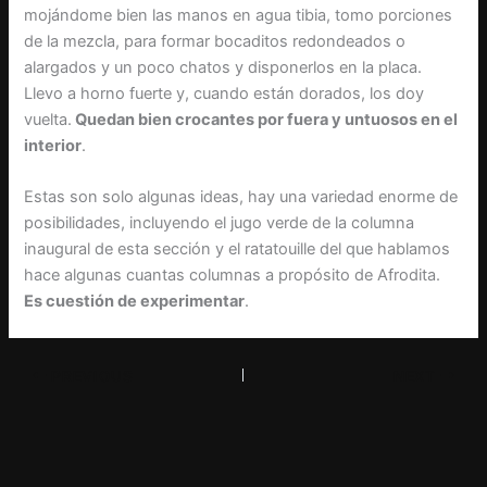
mojándome bien las manos en agua tibia, tomo porciones
de la mezcla, para formar bocaditos redondeados o
alargados y un poco chatos y disponerlos en la placa.
Llevo a horno fuerte y, cuando están dorados, los doy
vuelta.
Quedan bien crocantes por fuera y untuosos en el
interior
.
Estas son solo algunas ideas, hay una variedad enorme de
posibilidades, incluyendo el jugo verde de la columna
inaugural de esta sección y el ratatouille del que hablamos
hace algunas cuantas columnas a propósito de Afrodita.
Es cuestión de experimentar
.
PREVIOUS
NEXT