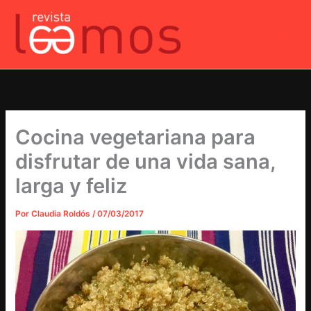
Ir
al
contenido
Cocina vegetariana para
disfrutar de una vida sana,
larga y feliz
Por
Claudia Roldós
/
07/03/2017