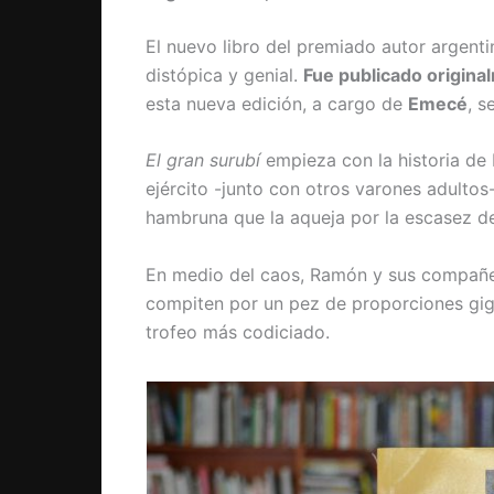
El nuevo libro del premiado autor argent
distópica y genial.
Fue publicado original
esta nueva edición, a cargo de
Emecé
, s
El gran surubí
empieza con la historia de
ejército -junto con otros varones adultos-
hambruna que la aqueja por la escasez de
En medio del caos, Ramón y sus compañero
compiten por un pez de proporciones gig
trofeo más codiciado.