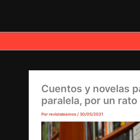
Ir
al
contenido
Cuentos y novelas pa
paralela, por un rato
Por
revistaleemos
/
30/05/2021