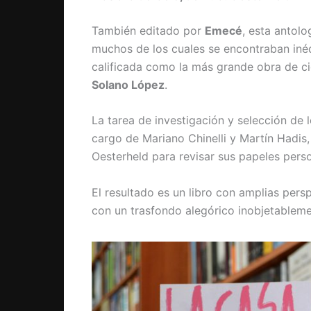
También editado por
Emecé
, esta antolo
muchos de los cuales se encontraban iné
calificada como la más grande obra de cie
Solano López
.
La tarea de investigación y selección de 
cargo de Mariano Chinelli y Martín Hadis,
Oesterheld para revisar sus papeles perso
El resultado es un libro con amplias pers
con un trasfondo alegórico inobjetableme