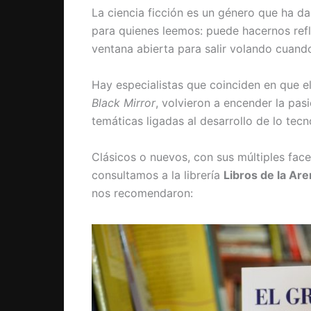
La ciencia ficción es un género que ha d
para quienes leemos: puede hacernos ref
ventana abierta para salir volando cuand
Hay especialistas que coinciden en que el
Black Mirror
, volvieron a encender la pasió
temáticas ligadas al desarrollo de lo tecn
Clásicos o nuevos, con sus múltiples face
consultamos a la librería
Libros de la Ar
nos recomendaron: