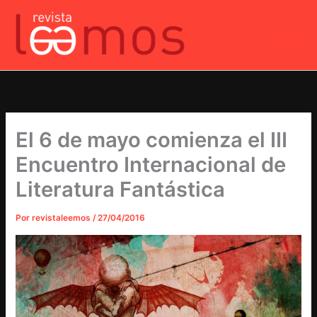
Ir
al
contenido
El 6 de mayo comienza el III
Encuentro Internacional de
Literatura Fantástica
Por
revistaleemos
/
27/04/2016