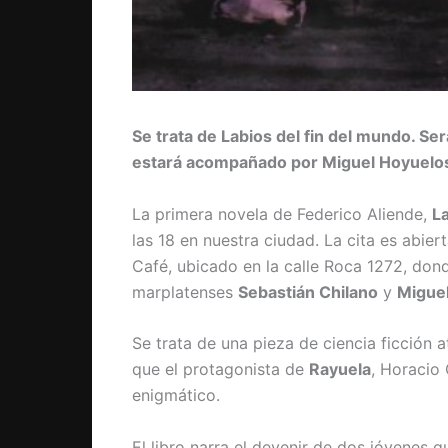
Se trata de Labios del fin del mundo. Se
estará acompañado por Miguel Hoyuelos
La primera novela de Federico Aliende,
La
las 18 en nuestra ciudad. La cita es abie
Café, ubicado en la calle Roca 1272, don
marplatenses
Sebastián Chilano
y
Migue
Se trata de una pieza de ciencia ficción a
que el protagonista de
Rayuela
, Horacio 
enigmático.
El libro narra el devenir de dos jóvenes