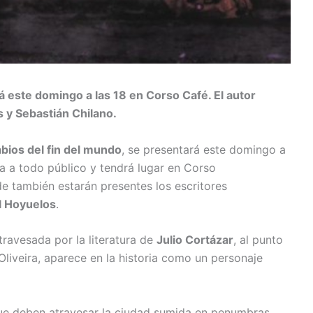
rá este domingo a las 18 en Corso Café. El autor
 y Sebastián Chilano.
bios del fin del mundo
, se presentará este domingo a
rta a todo público y tendrá lugar en Corso
de también estarán presentes los escritores
l Hoyuelos
.
travesada por la literatura de
Julio Cortázar
, al punto
Oliveira, aparece en la historia como un personaje
 que deben atravesar la ciudad sumida en penumbras