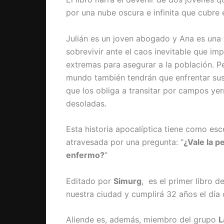
por una nube oscura e infinita que cubre 
Julián es un joven abogado y Ana es una v
sobrevivir ante el caos inevitable que im
extremas para asegurar a la población. Pe
mundo también tendrán que enfrentar sus
que los obliga a transitar por campos ye
desoladas.
Esta historia apocalíptica tiene como esc
atravesada por una pregunta: “
¿Vale la p
enfermo?
”
Editado por
Simurg
, es el primer libro 
nuestra ciudad y cumplirá 32 años el día 
Aliende es, además, miembro del grupo
L