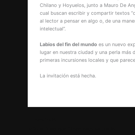
Chilano y Hoyuelos, junto a Mauro De Ange
cual buscan escribir y compartir textos 
al lector a pensar en algo o, de una man
intelectual”.
Labios del fin del mundo
es un nuevo expo
lugar en nuestra ciudad y una perla más d
primeras incursiones locales y que parec
La invitación está hecha.
PREVIOUS
Milena Busquets: “Todo esto es una locura”