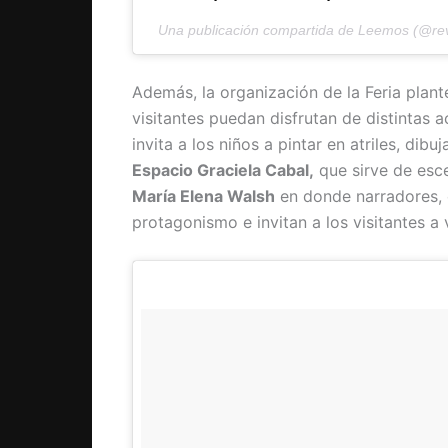
Una publicación compartida de Leemos (@rev
Además, la organización de la Feria plant
visitantes puedan disfrutan de distintas a
invita a los niños a pintar en atriles, dibuj
Espacio Graciela Cabal,
que sirve de esce
María Elena Walsh
en donde narradores, 
protagonismo e invitan a los visitantes a 