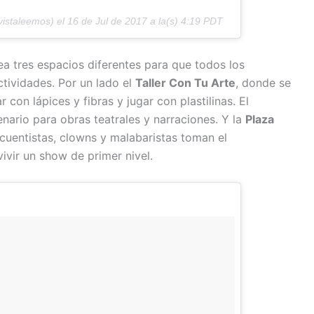
istaleemos) el
16 de Jul de 2017 a la(s) 4:19 PDT
ea tres espacios diferentes para que todos los
ctividades. Por un lado el
Taller Con Tu Arte
, donde se
ar con lápices y fibras y jugar con plastilinas. El
nario para obras teatrales y narraciones. Y la
Plaza
cuentistas, clowns y malabaristas toman el
vivir un show de primer nivel.