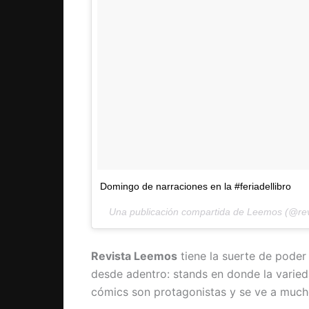
Domingo de narraciones en la #feriadellibro
Una publicación compartida de Leemos (@rev
Revista Leemos
tiene la suerte de poder 
desde adentro: stands en donde la varied
cómics son protagonistas y se ve a mucho