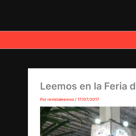
Ir
al
contenido
Leemos en la Feria d
Por
revistaleemos
/
17/07/2017