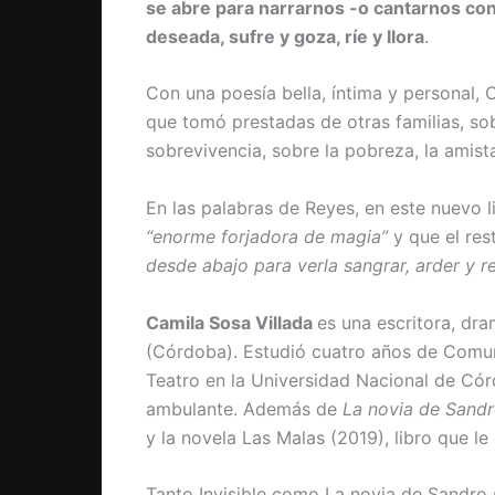
se abre para narrarnos -o cantarnos con
deseada, sufre y goza, ríe y llora
.
Con una poesía bella, íntima y personal,
que tomó prestadas de otras familias, sob
sobrevivencia, sobre la pobreza, la amist
En las palabras de Reyes, en este nuevo 
“enorme forjadora de magia”
y que el re
desde abajo para verla sangrar, arder y r
Camila Sosa Villada
es una escritora, dra
(Córdoba). Estudió cuatro años de Comuni
Teatro en la Universidad Nacional de Có
ambulante. Además de
La novia de Sand
y la novela Las Malas (2019), libro que l
Tanto Invisible como La novia de Sandro s