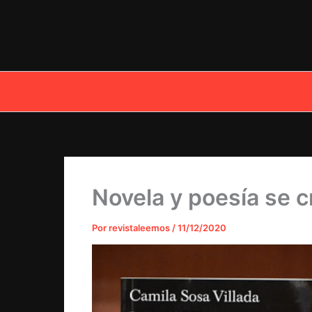
Ir
al
contenido
Novela y poesía se cr
Por
revistaleemos
/
11/12/2020