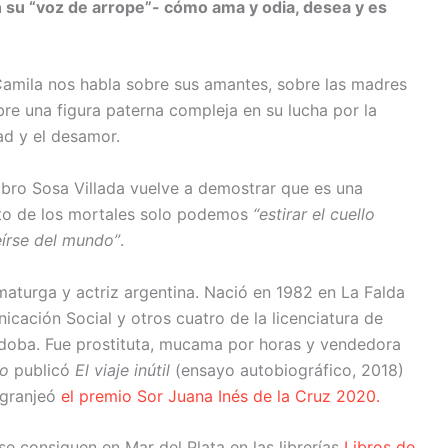
 su “voz de arrope”- cómo ama y odia, desea y es
 Camila nos habla sobre sus amantes, sobre las madres
re una figura paterna compleja en su lucha por la
ad y el desamor.
libro Sosa Villada vuelve a demostrar que es una
sto de los mortales solo podemos
“estirar el cuello
eírse del mundo”
.
maturga y actriz argentina. Nació en 1982 en La Falda
cación Social y otros cuatro de la licenciatura de
rdoba. Fue prostituta, mucama por horas y vendedora
ro
publicó
El viaje inútil
(ensayo autobiográfico, 2018)
e granjeó
el premio Sor Juana Inés de la Cruz 2020.
e consiguen en Mar del Plata en las librerías
Libros de