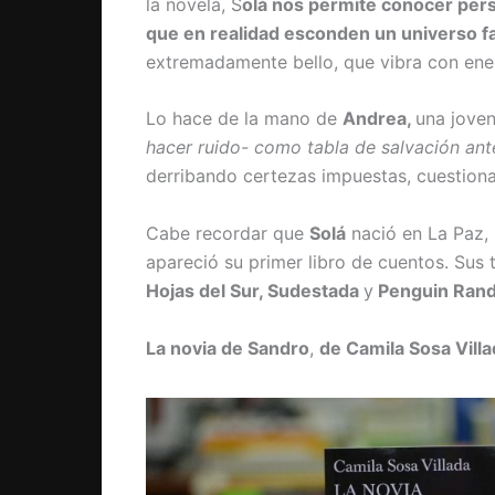
la novela, S
olá nos permite conocer pers
que en realidad esconden un universo f
extremadamente bello, que vibra con ener
Lo hace de la mano de
Andrea,
una joven
hacer ruido- como tabla de salvación an
derribando certezas impuestas, cuestiona
Cabe recordar que
Solá
nació en La Paz, 
apareció su primer libro de cuentos. Sus 
Hojas del Sur, Sudestada
y
Penguin Ran
La novia de Sandro
,
de Camila Sosa Vill