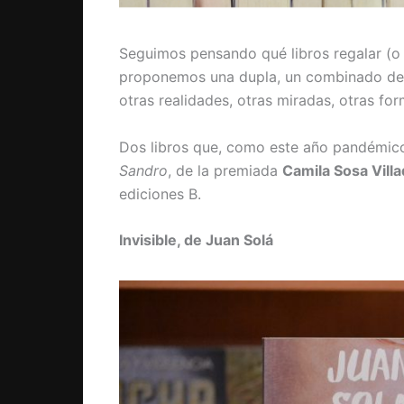
Seguimos pensando qué libros regalar (o 
proponemos una dupla, un combinado de 
otras realidades, otras miradas, otras form
Dos libros que, como este año pandémic
Sandro
, de la premiada
Camila Sosa Vill
ediciones B.
Invisible, de Juan Solá