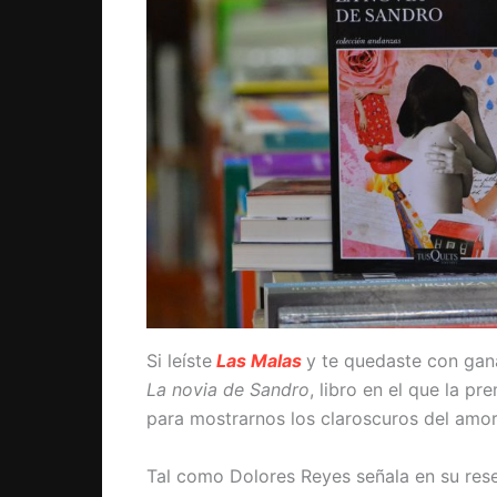
Si leíste
Las Malas
y te quedaste con gan
La novia de Sandro
, libro en el que la pr
para mostrarnos los claroscuros del amor 
Tal como Dolores Reyes señala en su rese