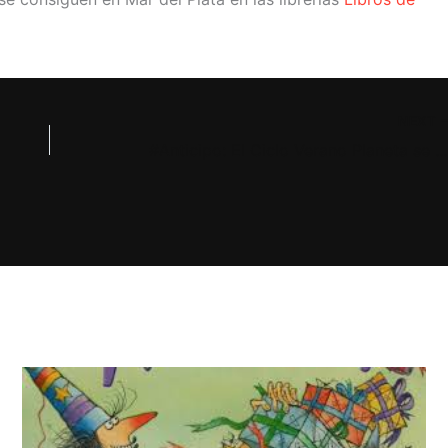
NEXT
#Anticipo: El Ciclo Verano Planeta se realizará en formato virtu