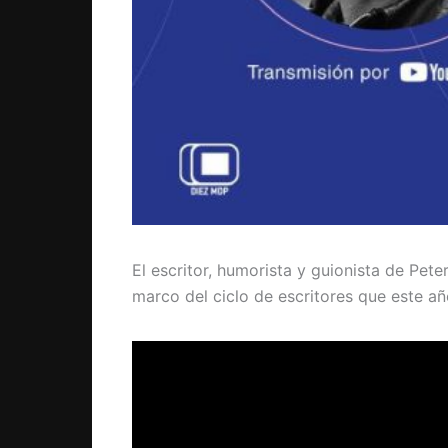
El escritor, humorista y guionista de Pet
marco del ciclo de escritores que este año