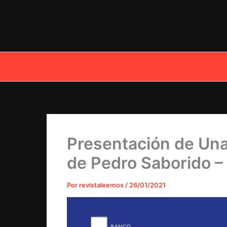
Ir
al
contenido
Presentación de Una
de Pedro Saborido –
Por
revistaleemos
/
26/01/2021