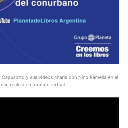
er Capusotto y sus videos charla con Nino Ramella en el
 se realiza en formato virtual.