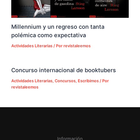
Millennium y un regreso con tanta
polémica como expectativa
Actividades Literarias
/ Por
revistaleemos
Concurso internacional de booktubers
Actividades Literarias
,
Concursos
,
Escribimos
/ Por
revistaleemos
Información