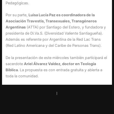
Pedagógicas.
Por su parte,
Luisa Lucía Paz es coordinadora de la
Asociación Travestis, Transexuales, Transgéneros
Argentinas
(ATTA) por Santiago del Estero, y fundadora y
presidenta de Di.Va.S. (Diversidad Valiente Santiagueña).
Además es referente por Argentina de la Red Lac Trans
(Red Latino Americana y del Caribe de Personas Trans).
De la presentación de este miércoles también participará el
sacerdote
Ariel Álvarez Valdez, doctor en Teología
Bíblica
. La propuesta es con entrada gratuita y abierta a
toda la comunidad.
PREVIOUS
NEXT