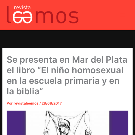
Ir
al
contenido
Se presenta en Mar del Plata
el libro “El niño homosexual
en la escuela primaria y en
la biblia”
Por
revistaleemos
/
28/08/2017