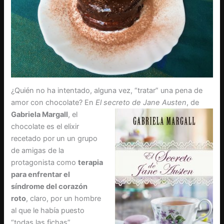
¿Quién no ha intentado, alguna vez, “tratar” una pena de
amor con chocolate? En
El secreto de Jane Austen
, de
Gabriela
Margall
, el
chocolate es el elixir
recetado por un un grupo
de amigas de la
protagonista como
terapia
para enfrentar el
síndrome del corazón
roto
, claro, por un hombre
al que le había puesto
“todas las fichas”.