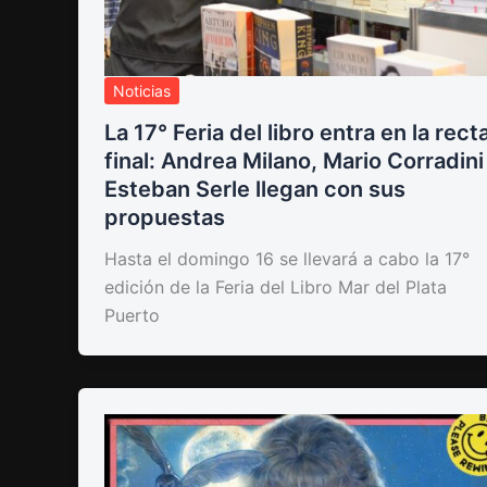
Noticias
La 17° Feria del libro entra en la rect
final: Andrea Milano, Mario Corradini
Esteban Serle llegan con sus
propuestas
Hasta el domingo 16 se llevará a cabo la 17°
edición de la Feria del Libro Mar del Plata
Puerto