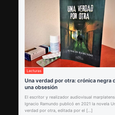
Lecturas
Una verdad por otra: crónica negra 
una obsesión
El escritor y realizador audiovisual marplaten
Ignacio Ramundo publicó en 2021 la novela U
verdad por otra, editada por el […]