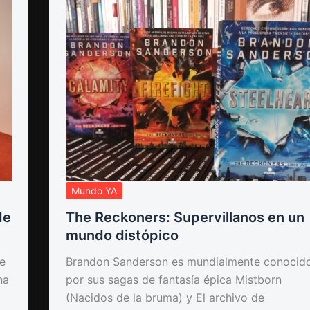
Mundo YA
de
The Reckoners: Supervillanos en un
mundo distópico
se
Brandon Sanderson es mundialmente conocid
na
por sus sagas de fantasía épica Mistborn
(Nacidos de la bruma) y El archivo de