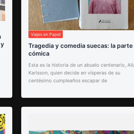
Viajes en Papel
a
 y
Tragedia y comedia suecas: la parte
cómica
Esta es la historia de un abuelo centenario, Al
Karlsson, quien decide en vísperas de su
centésimo cumpleaños escapar de