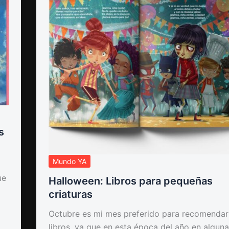
s
Mundo YA
ue
Halloween: Libros para pequeñas
criaturas
Octubre es mi mes preferido para recomendar
libros, ya que en esta época del año en algun