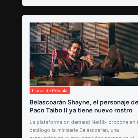
Libros de Película
Belascoarán Shayne, el personaje d
Paco Taibo II ya tiene nuevo rostro
La plataforma on demand Netflix propone en 
catálogo la miniserie Belascoarán, una
producción de cuatro capítulos basada en el