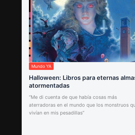
Mundo YA
Halloween: Libros para eternas alma
atormentadas
“Me di cuenta de que había cosas más
aterradoras en el mundo que los monstruos q
vivían en mis pesadillas”